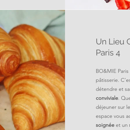
Un Lieu 
Paris 4
BO&MIE Paris 4
pâtisserie. C’
détendre et s
conviviale
. Que
déjeuner sur l
espace vous ac
soignée
et un