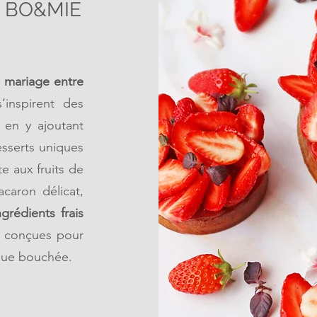
 à BO&MIE
n
mariage entre
’inspirent des
t en y ajoutant
esserts uniques
e aux fruits de
caron délicat,
ngrédients frais
 conçues pour
aque bouchée.