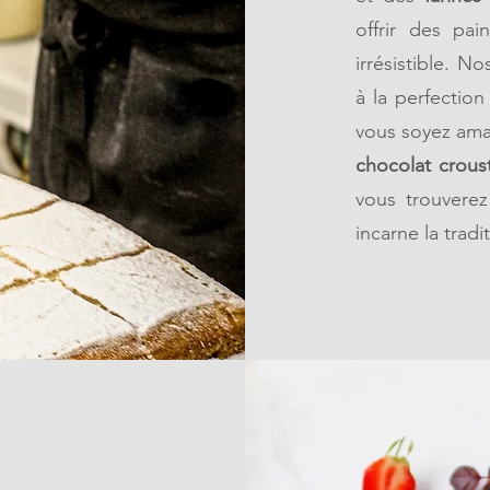
offrir des pa
irrésistible. N
à la perfection
vous soyez am
chocolat croust
vous trouvere
incarne la trad