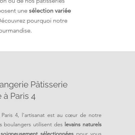
ison ou de nos pâtisseries
oposent une
sélection variée
 Découvrez pourquoi notre
 gourmandise.
ngerie Pâtisserie
 à Paris 4
ris 4, l'artisanat est au cœur de notre
os boulangers utilisent des
levains naturels
s soigneusement sélectionnées
pour vous