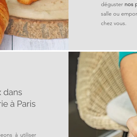
déguster
nos 
salle ou empor
chez vous.
x dans
ie à Paris
geons
à utiliser