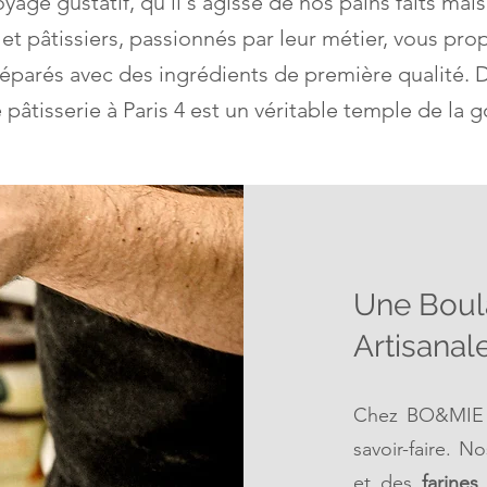
oyage gustatif, qu'il s'agisse de nos pains faits ma
et pâtissiers, passionnés par leur métier, vous pr
éparés avec des ingrédients de première qualité.
pâtisserie à Paris 4 est un véritable temple de la
Une Boula
Artisanale
Chez BO&MIE Pa
savoir-faire. N
et des
farine